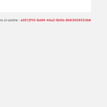
o ci-contre :
a0512f10-8d49-44a2-8b5b-8b93658553b6